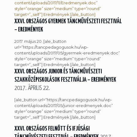
content/uploads/2017/11/Eredmenyek.doc”
style=”orange” size=”medium” type=”round”
target=”_self”] Eredmények [/ale_button]
XXVI. ORSZÁGOS GYERMEK TÁNCMŰVÉSZETI FESZTIVÁL
– EREDMÉNYEK
2017. május 20. [ale_button
url=”https://tancpedagogusok.hu/wp-
content/uploads/2017/05/gyermek-eredmenyek.doc”
style=”orange” size=”medium” type=”round”
target=”_self”] Eredmények [/ale_button]
XXVI. ORSZÁGOS JUNIOR ÉS TÁNCMŰVÉSZETI
SZAKKÖZÉPISKOLÁSOK FESZTIVÁLJA – EREDMÉNYEK
2017. ÁPRILIS 22.
[ale_button url=”https://tancpedagogusok.hu/wp-
content/uploads/2017/05/junior-eredmenyek.doc”
style=”orange” size=”medium” type=”round”
target=”_self”] Eredmények [/ale_button]
XXVI. ORSZÁGOS FELNŐTT ÉS IFJÚSÁGI