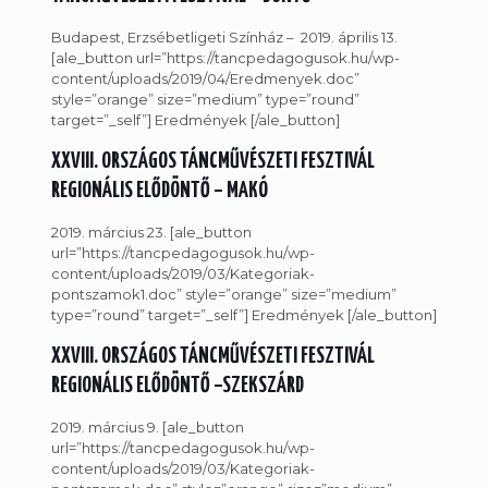
Budapest, Erzsébetligeti Színház – 2019. április 13.
[ale_button url=”https://tancpedagogusok.hu/wp-
content/uploads/2019/04/Eredmenyek.doc”
style=”orange” size=”medium” type=”round”
target=”_self”] Eredmények [/ale_button]
XXVIII. ORSZÁGOS TÁNCMŰVÉSZETI FESZTIVÁL
REGIONÁLIS ELŐDÖNTŐ – MAKÓ
2019. március 23. [ale_button
url=”https://tancpedagogusok.hu/wp-
content/uploads/2019/03/Kategoriak-
pontszamok1.doc” style=”orange” size=”medium”
type=”round” target=”_self”] Eredmények [/ale_button]
XXVIII. ORSZÁGOS TÁNCMŰVÉSZETI FESZTIVÁL
REGIONÁLIS ELŐDÖNTŐ –SZEKSZÁRD
2019. március 9. [ale_button
url=”https://tancpedagogusok.hu/wp-
content/uploads/2019/03/Kategoriak-