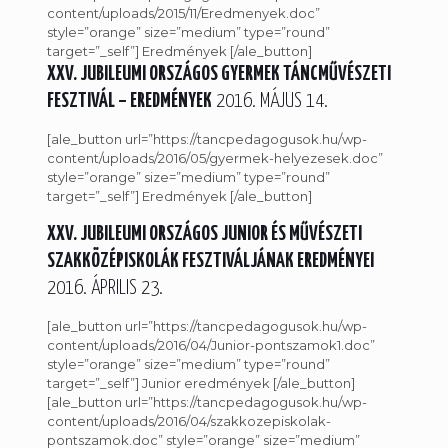
content/uploads/2015/11/Eredmenyek.doc”
style=”orange” size=”medium” type=”round”
target=”_self”] Eredmények [/ale_button]
XXV. JUBILEUMI ORSZÁGOS GYERMEK TÁNCMŰVÉSZETI
FESZTIVÁL – EREDMÉNYEK
2016. MÁJUS 14.
[ale_button url=”https://tancpedagogusok.hu/wp-
content/uploads/2016/05/gyermek-helyezesek.doc”
style=”orange” size=”medium” type=”round”
target=”_self”] Eredmények [/ale_button]
XXV. JUBILEUMI ORSZÁGOS JUNIOR ÉS MŰVÉSZETI
SZAKKÖZÉPISKOLÁK FESZTIVÁLJÁNAK EREDMÉNYEI
2016. ÁPRILIS 23.
[ale_button url=”https://tancpedagogusok.hu/wp-
content/uploads/2016/04/Junior-pontszamok1.doc”
style=”orange” size=”medium” type=”round”
target=”_self”] Junior eredmények [/ale_button]
[ale_button url=”https://tancpedagogusok.hu/wp-
content/uploads/2016/04/szakkozepiskolak-
pontszamok.doc” style=”orange” size=”medium”