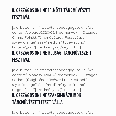
II. ORSZÁGOS ONLINE FELNŐTT TÁNCMŰVÉSZETI
FESZTIVÁL
[ale_button url=”https://tancpedagogusok.hu/wp-
content/uploads/2020/02/Eredmények-II.-Oszágos-
Online-Felnőtt-Táncművészeti-Fesztivál.pdf”
style=”orange” size=”medium” type=”round”
target=”_self”] Eredmények [/ale_button]
II. ORSZÁGOS ONLINE IFJÚSÁGI TÁNCMŰVÉSZETI
FESZTIVÁL
[ale_button url=”https://tancpedagogusok.hu/wp-
content/uploads/2020/02/Eredmények-II.-Oszágos-
Online-Ifjúsági-Táncművészeti-Fesztivál.pdf”
style=”orange” size=”medium” type=”round”
target=”_self”] Eredmények [/ale_button]
II. ORSZÁGOS ONLINE SZAKGIMNÁZIUMOK
TÁNCMŰVÉSZETI FESZTIVÁLJA
[ale_button url=”https://tancpedagogusok.hu/wp-