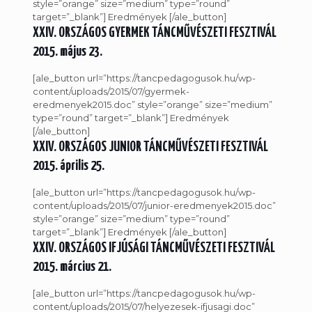
style=”orange” size=”medium” type=”round”
target=”_blank”] Eredmények [/ale_button]
XXIV. ORSZÁGOS GYERMEK TÁNCMŰVÉSZETI FESZTIVÁL
2015. május 23.
[ale_button url=”https://tancpedagogusok.hu/wp-
content/uploads/2015/07/gyermek-
eredmenyek2015.doc” style=”orange” size=”medium”
type=”round” target=”_blank”] Eredmények
[/ale_button]
XXIV. ORSZÁGOS JUNIOR TÁNCMŰVÉSZETI FESZTIVÁL
2015. április 25.
[ale_button url=”https://tancpedagogusok.hu/wp-
content/uploads/2015/07/junior-eredmenyek2015.doc”
style=”orange” size=”medium” type=”round”
target=”_blank”] Eredmények [/ale_button]
XXIV. ORSZÁGOS IFJÚSÁGI TÁNCMŰVÉSZETI FESZTIVÁL
2015. március 21.
[ale_button url=”https://tancpedagogusok.hu/wp-
content/uploads/2015/07/helyezesek-ifjusagi.doc”