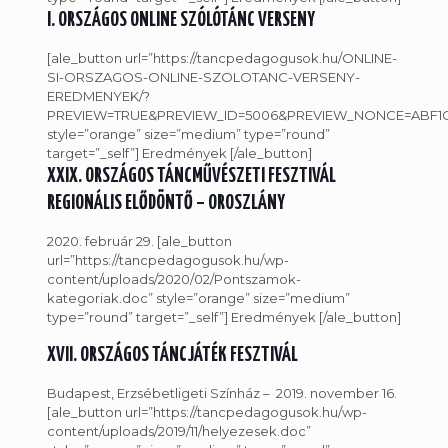
I. ORSZÁGOS ONLINE SZÓLÓTÁNC VERSENY
[ale_button url=”https://tancpedagogusok.hu/ONLINE-
SI-ORSZAGOS-ONLINE-SZOLOTANC-VERSENY-
EREDMENYEK/?
PREVIEW=TRUE&PREVIEW_ID=5006&PREVIEW_NONCE=ABF1C
style=”orange” size=”medium” type=”round”
target=”_self”] Eredmények [/ale_button]
XXIX. ORSZÁGOS TÁNCMŰVÉSZETI FESZTIVÁL
REGIONÁLIS ELŐDÖNTŐ – OROSZLÁNY
2020. február 29. [ale_button
url=”https://tancpedagogusok.hu/wp-
content/uploads/2020/02/Pontszamok-
kategoriak.doc” style=”orange” size=”medium”
type=”round” target=”_self”] Eredmények [/ale_button]
XVII. ORSZÁGOS TÁNCJÁTÉK FESZTIVÁL
Budapest, Erzsébetligeti Színház – 2019. november 16.
[ale_button url=”https://tancpedagogusok.hu/wp-
content/uploads/2019/11/helyezesek.doc”