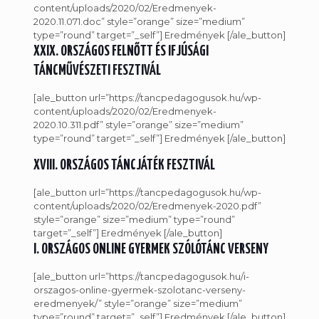
content/uploads/2020/02/Eredmenyek-
2020.11.071.doc” style=”orange” size=”medium”
type=”round” target=”_self”] Eredmények [/ale_button]
XXIX. ORSZÁGOS FELNŐTT ÉS IFJÚSÁGI
TÁNCMŰVÉSZETI FESZTIVÁL
[ale_button url=”https://tancpedagogusok.hu/wp-
content/uploads/2020/02/Eredmenyek-
2020.10.311.pdf” style=”orange” size=”medium”
type=”round” target=”_self”] Eredmények [/ale_button]
XVIII. ORSZÁGOS TÁNCJÁTÉK FESZTIVÁL
[ale_button url=”https://tancpedagogusok.hu/wp-
content/uploads/2020/02/Eredmenyek-2020.pdf”
style=”orange” size=”medium” type=”round”
target=”_self”] Eredmények [/ale_button]
I. ORSZÁGOS ONLINE GYERMEK SZÓLÓTÁNC VERSENY
[ale_button url=”https://tancpedagogusok.hu/i-
orszagos-online-gyermek-szolotanc-verseny-
eredmenyek/” style=”orange” size=”medium”
type=”round” target=”_self”] Eredmények [/ale_button]