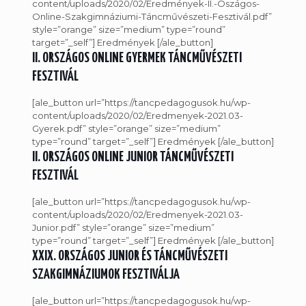
content/uploads/2020/02/Eredmények-II.-Oszágos-
Online-Szakgimnáziumi-Táncművészeti-Fesztivál.pdf”
style=”orange” size=”medium” type=”round”
target=”_self”] Eredmények [/ale_button]
II. ORSZÁGOS ONLINE GYERMEK TÁNCMŰVÉSZETI
FESZTIVÁL
[ale_button url=”https://tancpedagogusok.hu/wp-
content/uploads/2020/02/Eredmenyek-2021.03-
Gyerek.pdf” style=”orange” size=”medium”
type=”round” target=”_self”] Eredmények [/ale_button]
II. ORSZÁGOS ONLINE JUNIOR TÁNCMŰVÉSZETI
FESZTIVÁL
[ale_button url=”https://tancpedagogusok.hu/wp-
content/uploads/2020/02/Eredmenyek-2021.03-
Junior.pdf” style=”orange” size=”medium”
type=”round” target=”_self”] Eredmények [/ale_button]
XXIX. ORSZÁGOS JUNIOR ÉS TÁNCMŰVÉSZETI
SZAKGIMNÁZIUMOK FESZTIVÁLJA
[ale_button url=”https://tancpedagogusok.hu/wp-