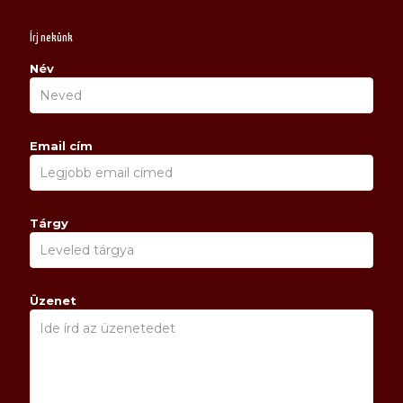
Írj nekünk
Név
Email cím
Tárgy
Üzenet