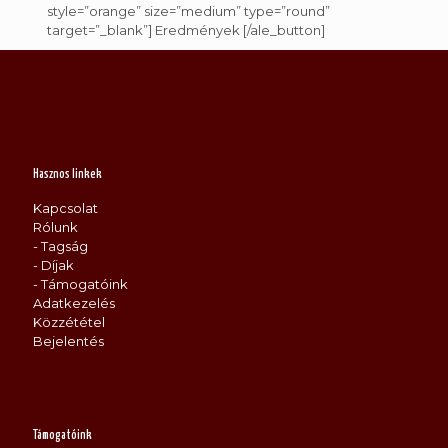
style=”orange” size=”medium” type=”round”
target=”_blank”] Eredmények [/ale_button]
Hasznos linkek
Kapcsolat
Rólunk
- Tagság
- Díjak
- Támogatóink
Adatkezelés
Közzététel
Bejelentés
Támogatóink