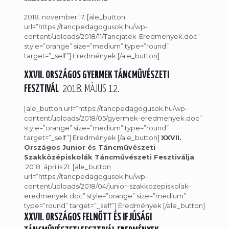
2018. november 17. [ale_button
url=”https://tancpedagogusok.hu/wp-
content/uploads/2018/11/Tancjatek-Eredmenyek.doc”
style=”orange” size=”medium” type=”round”
target=”_self”] Eredmények [/ale_button]
XXVII. ORSZÁGOS GYERMEK TÁNCMŰVÉSZETI
FESZTIVÁL
2018. MÁJUS 12.
[ale_button url=”https://tancpedagogusok.hu/wp-
content/uploads/2018/05/gyermek-eredmenyek.doc”
style=”orange” size=”medium” type=”round”
target=”_self”] Eredmények [/ale_button]
XXVII.
Országos Junior és Táncművészeti
Szakközépiskolák Táncművészeti Fesztiválja
2018. április 21. [ale_button
url=”https://tancpedagogusok.hu/wp-
content/uploads/2018/04/junior-szakkozepiskolak-
eredmenyek.doc” style=”orange” size=”medium”
type=”round” target=”_self”] Eredmények [/ale_button]
XXVII. ORSZÁGOS FELNŐTT ÉS IFJÚSÁGI