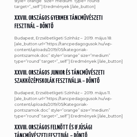
style=”orange” size=”medium” type=”round”
target=”_self”] Eredmények [/ale_button]
XXVIII. ORSZÁGOS GYERMEK TÁNCMŰVÉSZETI
FESZTIVÁL – DÖNTŐ
Budapest, Erzsébetligeti Színház – 2019. május 18.
[ale_button url=”https://tancpedagogusok.hu/wp-
content/uploads/2019/05/kategoriak-
pontszamok.doc” style=”orange” size=”medium”
type=”round” target=”_self”] Eredmények [/ale_button]
XXVIII. ORSZÁGOS JUNIOR ÉS TÁNCMŰVÉSZETI
SZAKKÖZÉPISKOLÁK FESZTIVÁLJA – DÖNTŐ
Budapest, Erzsébetligeti Színház – 2019. május 11.
[ale_button url=”https://tancpedagogusok.hu/wp-
content/uploads/2019/05/Kategoriak-
pontszamok.doc” style=”orange” size=”medium”
type=”round” target=”_self”] Eredmények [/ale_button]
XXVIII. ORSZÁGOS FELNŐTT ÉS IFJÚSÁGI
TÁNCMŰVÉSZETI FESZTIVÁL – DÖNTŐ