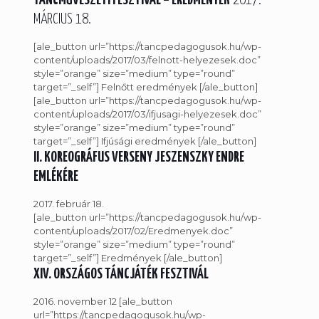
TÁNCMŰVÉSZETI FESZTIVÁL – EREDMÉNYEK
2017.
MÁRCIUS 18.
[ale_button url=”https://tancpedagogusok.hu/wp-
content/uploads/2017/03/felnott-helyezesek.doc”
style=”orange” size=”medium” type=”round”
target=”_self”] Felnőtt eredmények [/ale_button]
[ale_button url=”https://tancpedagogusok.hu/wp-
content/uploads/2017/03/ifjusagi-helyezesek.doc”
style=”orange” size=”medium” type=”round”
target=”_self”] Ifjúsági eredmények [/ale_button]
II. KOREOGRÁFUS VERSENY JESZENSZKY ENDRE
EMLÉKÉRE
2017. február 18.
[ale_button url=”https://tancpedagogusok.hu/wp-
content/uploads/2017/02/Eredmenyek.doc”
style=”orange” size=”medium” type=”round”
target=”_self”] Eredmények [/ale_button]
XIV. ORSZÁGOS TÁNCJÁTÉK FESZTIVÁL
2016. november 12 [ale_button
url=”https://tancpedagogusok.hu/wp-