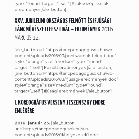
type=”round” target=”_self”] Szakközépiskolák
eredményei [/ale_button]
XXV. JUBILEUMI ORSZÁGOS FELNŐTT ÉS IFJÚSÁGI
TÁNCMŰVÉSZETI FESZTIVÁL – EREDMÉNYEK
2016.
MÁRCIUS 12.
[ale_button url=”https://tancpedagogusok.hu/wp-
content/uploads/2016/03/pontszamok-felnott.doc”
style=”orange” size=”medium” type=”round”
target=”_self”] Felnőtt eredmények [/ale_button]
[ale_button url=”https://tancpedagogusok.hu/wp-
content/uploads/2016/03/Ifjusagi-eredmenyek.doc”
style=”orange” size=”medium” type=”round”
target=”_self”] Ifjúsági eredmények [/ale_button]
I. KOREOGRÁFUS VERSENY JESZENSZKY ENDRE
EMLÉKÉRE
2016. január 23.
[ale_button
url=”https://tancpedagogusok.hu/wp-
content/uploads/2016/01/helyezesek1.doc”