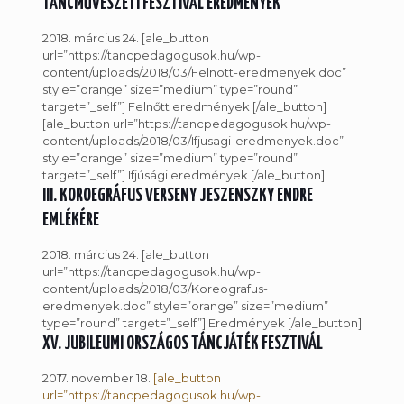
TÁNCMŰVÉSZETI FESZTIVÁL EREDMÉNYEK
2018. március 24. [ale_button
url=”https://tancpedagogusok.hu/wp-
content/uploads/2018/03/Felnott-eredmenyek.doc”
style=”orange” size=”medium” type=”round”
target=”_self”] Felnőtt eredmények [/ale_button]
[ale_button url=”https://tancpedagogusok.hu/wp-
content/uploads/2018/03/Ifjusagi-eredmenyek.doc”
style=”orange” size=”medium” type=”round”
target=”_self”] Ifjúsági eredmények [/ale_button]
III. KOROEGRÁFUS VERSENY JESZENSZKY ENDRE
EMLÉKÉRE
2018. március 24. [ale_button
url=”https://tancpedagogusok.hu/wp-
content/uploads/2018/03/Koreografus-
eredmenyek.doc” style=”orange” size=”medium”
type=”round” target=”_self”] Eredmények [/ale_button]
XV. JUBILEUMI ORSZÁGOS TÁNCJÁTÉK FESZTIVÁL
2017. november 18.
[ale_button
url=”https://tancpedagogusok.hu/wp-