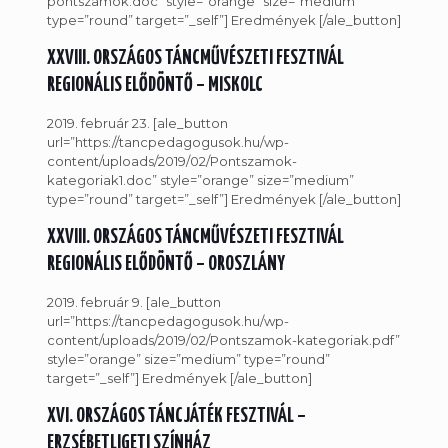
pontszamok.doc” style=”orange” size=”medium”
type=”round” target=”_self”] Eredmények [/ale_button]
XXVIII. ORSZÁGOS TÁNCMŰVÉSZETI FESZTIVÁL
REGIONÁLIS ELŐDÖNTŐ – MISKOLC
2019. február 23. [ale_button
url=”https://tancpedagogusok.hu/wp-
content/uploads/2019/02/Pontszamok-
kategoriak1.doc” style=”orange” size=”medium”
type=”round” target=”_self”] Eredmények [/ale_button]
XXVIII. ORSZÁGOS TÁNCMŰVÉSZETI FESZTIVÁL
REGIONÁLIS ELŐDÖNTŐ – OROSZLÁNY
2019. február 9. [ale_button
url=”https://tancpedagogusok.hu/wp-
content/uploads/2019/02/Pontszamok-kategoriak.pdf”
style=”orange” size=”medium” type=”round”
target=”_self”] Eredmények [/ale_button]
XVI. ORSZÁGOS TÁNCJÁTÉK FESZTIVÁL –
ERZSÉBETLIGETI SZÍNHÁZ