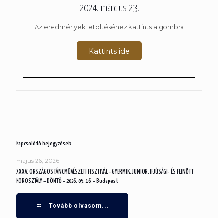
2024. március 23.
Az eredmények letöltéséhez kattints a gombra
Kattints ide
Kapcsolódó bejegyzések
május 26, 2026
XXXV. ORSZÁGOS TÁNCMŰVÉSZETI FESZTIVÁL – GYERMEK, JUNIOR, IFJÚSÁGI- ÉS FELNŐTT
KOROSZTÁLY – DÖNTŐ – 2026. 05. 16. – Budapest
Tovább olvasom...