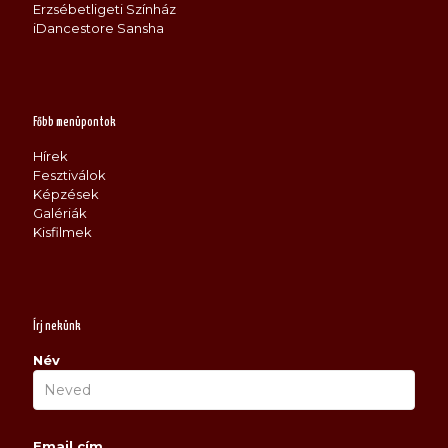
Erzsébetligeti Színház
iDancestore Sansha
Főbb menüpontok
Hírek
Fesztiválok
Képzések
Galériák
Kisfilmek
Írj nekünk
Név
Email cím