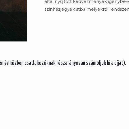
által nyújtott kedvezmények igénybev
színházjegyek stb.) melyekről rendszere
en év közben csatlakozóknak részarányosan számoljuk ki a díjat).