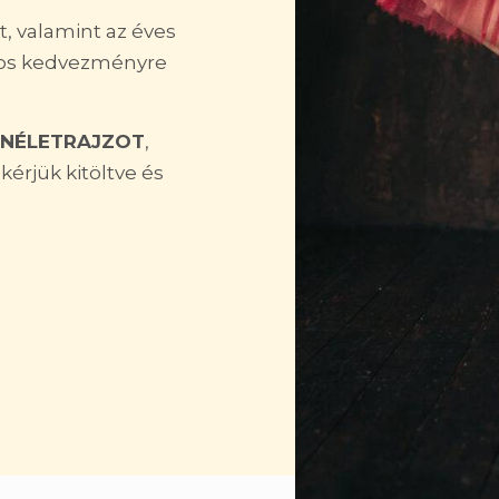
t, valamint az éves
ámos kedvezményre
ÖNÉLETRAJZOT
,
érjük kitöltve és