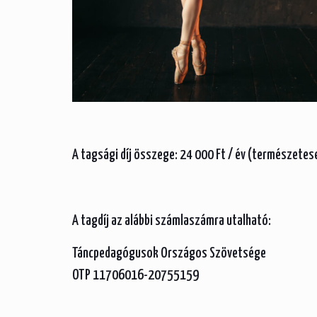
A tagsági díj összege: 24 000 Ft / év (természetes
A tagdíj az alábbi számlaszámra utalható:
Táncpedagógusok Országos Szövetsége
OTP 11706016-20755159