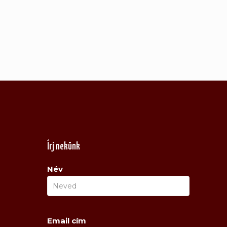
Írj nekünk
Név
Email cím