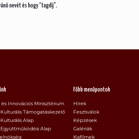
vánó nevét és hogy “tagdíj”.
ink
Főbb menüpontok
s és Innovációs Minisztérium
Hírek
Kulturális Támogatáskezelő
Fesztiválok
Kulturális Alap
Képzések
 Együttműködési Alap
Galériák
relnökség
Kisfilmek