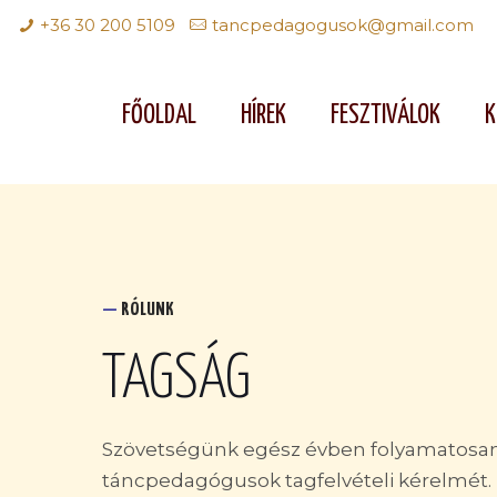
+36 30 200 5109
tancpedagogusok@gmail.com
FŐOLDAL
HÍREK
FESZTIVÁLOK
K
—
RÓLUNK
TAGSÁG
Szövetségünk egész évben folyamatosan 
táncpedagógusok tagfelvételi kérelmét.