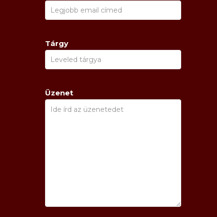
Tárgy
Üzenet