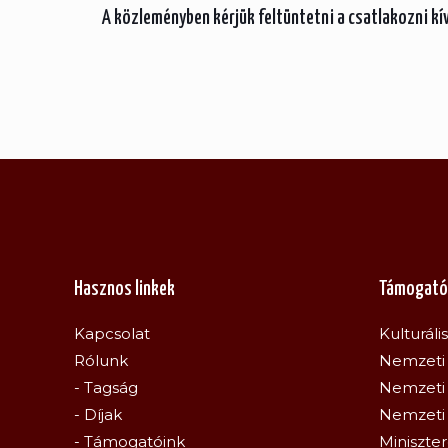
A közleményben kérjük feltüntetni a csatlakozni kí
Hasznos linkek
Támogató
Kapcsolat
Kulturáli
Rólunk
Nemzeti 
- Tagság
Nemzeti 
- Díjak
Nemzeti
- Támogatóink
Miniszte