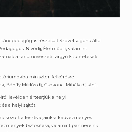
 táncpedagógus részesült Szövetségünk által
 Pedagógusi Nívódíj, Életműdíj), valamint
yzatnak a táncművészeti tárgyú kitüntetések
uratóriumokba miniszteri felkérésre
k, Bánffy Miklós díj, Csokonai Mihály díj stb.).
ől levélben értesítjük a helyi
s a helyi sajtót.
ek között a fesztiváljainkra kedvezményes
dvezmények biztosítása, valamint partnereink