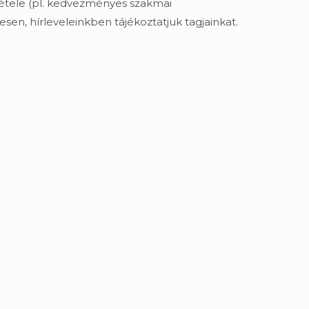
étele (pl. kedvezményes szakmai
sen, hírleveleinkben tájékoztatjuk tagjainkat.