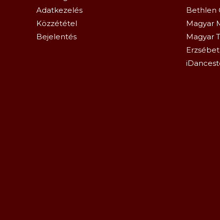
Adatkezelés
Bethlen 
Közzététel
Magyar 
Bejelentés
Magyar T
Erzsébetl
iDancest