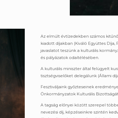
Az elmúlt évtízedekben számos kitűnő
kiadott díjakban (Kiváló Együttes Díja,
javaslatot teszünk a kulturális kormán
és pályázatok odaítélésében.
A kulturális miniszter által felügyelt k
tisztségviselőket delegálunk (Állami díja
Fesztiváljaink győzteseinek eredményeir
Önkormányzatok Kulturális Bizottságát é
A tagság előnyei között szerepel több
nevezési díj, képzéseinkre szintén ke