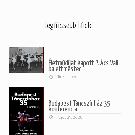
Legfrissebb hírek
Életműdíjat kapott P. Ács Vali
balettmester
július 1, 2026
Budapest Táncszínház 35.
konferencia
május 27, 2026