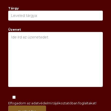
Tárgy
Üzenet
Elfogadom az
adatvédelmi tájékoztatóban
foglaltakat!