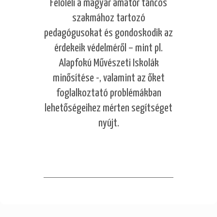
Felöleli a magyar amatőr táncos
szakmához tartozó
pedagógusokat és gondoskodik az
érdekeik védelméről – mint pl.
Alapfokú Művészeti Iskolák
minősítése -, valamint az őket
foglalkoztató problémákban
lehetőségeihez mérten segítséget
nyújt.