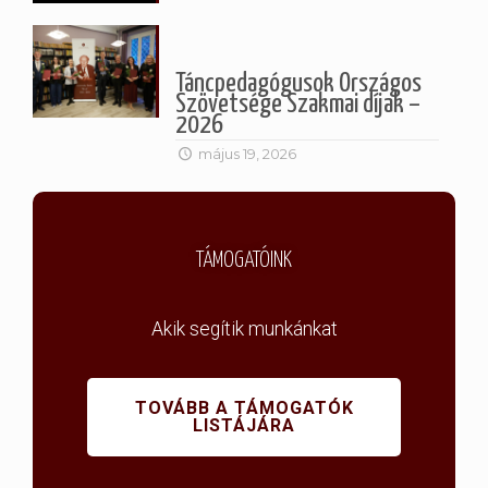
Táncpedagógusok Országos
Szövetsége Szakmai díjak –
2026
május 19, 2026
TÁMOGATÓINK
Akik segítik munkánkat
TOVÁBB A TÁMOGATÓK
LISTÁJÁRA