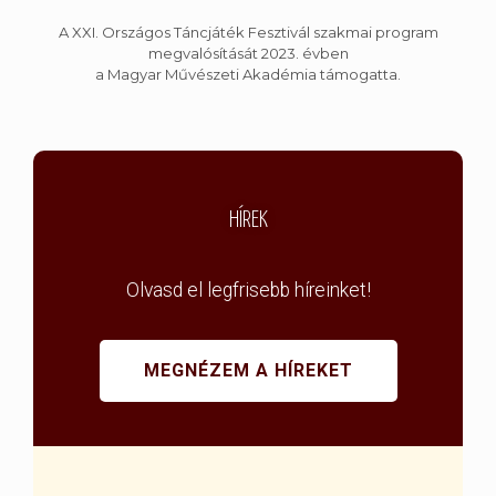
A XXI. Országos Táncjáték Fesztivál szakmai program
megvalósítását 2023. évben
a Magyar Művészeti Akadémia támogatta.
HÍREK
Olvasd el legfrisebb híreinket!
MEGNÉZEM A HÍREKET