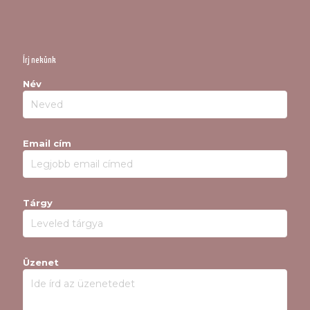
Írj nekünk
Név
Email cím
Tárgy
Üzenet