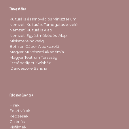
Támogatóink
Kulturális és Innovációs Minisztérium
Nemzeti Kulturális Támogatáskezelő
Nemzeti Kulturális Alap
Nemzeti Együttműködési Alap
Miniszterelnökség
Bethlen Gábor Alapkezelő
Magyar Művészeti Akadémia
Magyar Teátrum Társaság
Erzsébetligeti Színház
iDancestore Sansha
Főbb menüpontok
Hírek
Fesztiválok
Képzések
Galériák
Kisfilmek