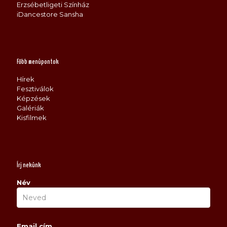
Erzsébetligeti Színház
iDancestore Sansha
Főbb menüpontok
Hírek
Fesztiválok
Képzések
Galériák
Kisfilmek
Írj nekünk
Név
Email cím