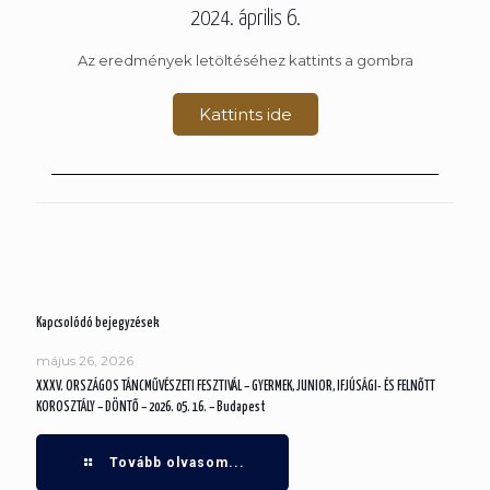
2024. április 6.
Az eredmények letöltéséhez kattints a gombra
Kattints ide
Kapcsolódó bejegyzések
május 26, 2026
XXXV. ORSZÁGOS TÁNCMŰVÉSZETI FESZTIVÁL – GYERMEK, JUNIOR, IFJÚSÁGI- ÉS FELNŐTT
KOROSZTÁLY – DÖNTŐ – 2026. 05. 16. – Budapest
Tovább olvasom...