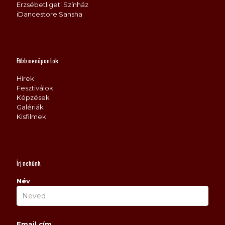
Erzsébetligeti Színház
iDancestore Sansha
Főbb menüpontok
Hírek
Fesztiválok
Képzések
Galériák
Kisfilmek
Írj nekünk
Név
Email cím