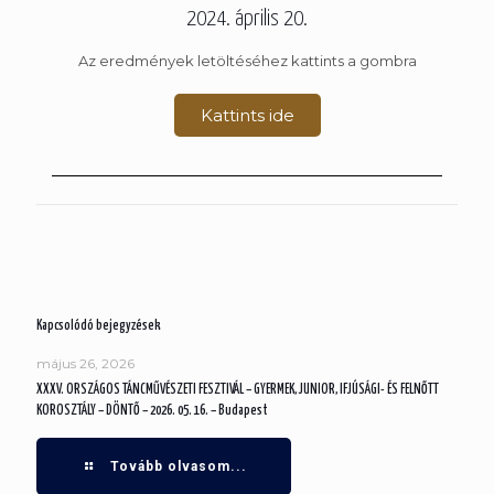
2024. április 20.
Az eredmények letöltéséhez kattints a gombra
Kattints ide
Kapcsolódó bejegyzések
május 26, 2026
XXXV. ORSZÁGOS TÁNCMŰVÉSZETI FESZTIVÁL – GYERMEK, JUNIOR, IFJÚSÁGI- ÉS FELNŐTT
KOROSZTÁLY – DÖNTŐ – 2026. 05. 16. – Budapest
Tovább olvasom...