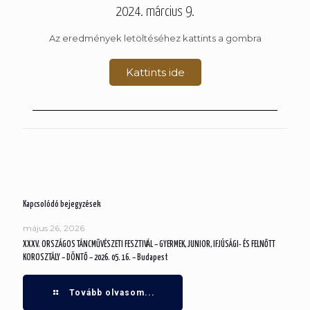
2024. március 9.
Az eredmények letöltéséhez kattints a gombra
Kattints ide
Kapcsolódó bejegyzések
május 26, 2026
XXXV. ORSZÁGOS TÁNCMŰVÉSZETI FESZTIVÁL – GYERMEK, JUNIOR, IFJÚSÁGI- ÉS FELNŐTT
KOROSZTÁLY – DÖNTŐ – 2026. 05. 16. – Budapest
Tovább olvasom...