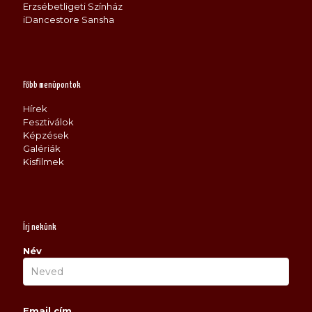
Erzsébetligeti Színház
iDancestore Sansha
Főbb menüpontok
Hírek
Fesztiválok
Képzések
Galériák
Kisfilmek
Írj nekünk
Név
Email cím