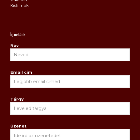
Kisfilmek
Írj nekünk
Név
Email cím
Tárgy
Üzenet