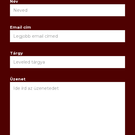
Név
Email cím
Tárgy
Üzenet