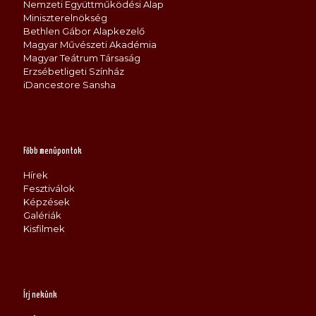
Nemzeti Együttműködési Alap
Miniszterelnökség
Bethlen Gábor Alapkezelő
Magyar Művészeti Akadémia
Magyar Teátrum Társaság
Erzsébetligeti Színház
iDancestore Sansha
Főbb menüpontok
Hírek
Fesztiválok
Képzések
Galériák
Kisfilmek
Írj nekünk