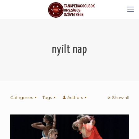
nyílt nap
Categories
Tags
Authors
Show all