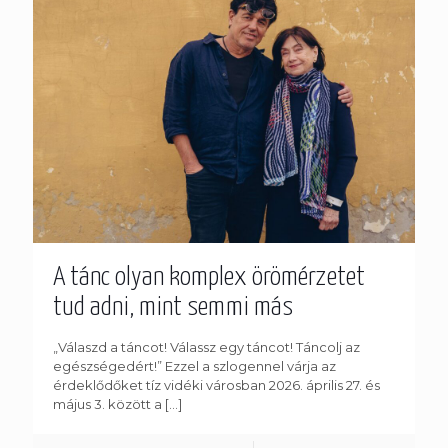
A tánc olyan komplex örömérzetet
tud adni, mint semmi más
„Válaszd a táncot! Válassz egy táncot! Táncolj az
egészségedért!” Ezzel a szlogennel várja az
érdeklődőket tíz vidéki városban 2026. április 27. és
május 3. között a
[…]