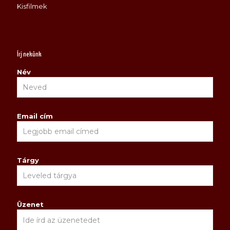
Kisfilmek
Írj nekünk
Név
Email cím
Tárgy
Üzenet