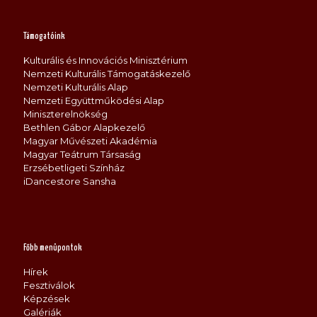
Támogatóink
Kulturális és Innovációs Minisztérium
Nemzeti Kulturális Támogatáskezelő
Nemzeti Kulturális Alap
Nemzeti Együttműködési Alap
Miniszterelnökség
Bethlen Gábor Alapkezelő
Magyar Művészeti Akadémia
Magyar Teátrum Társaság
Erzsébetligeti Színház
iDancestore Sansha
Főbb menüpontok
Hírek
Fesztiválok
Képzések
Galériák