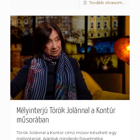
Tovább olvasom...
Mélyinterjú Török Jolánnal a Kontúr
műsorában
Török Jolánnal a Kontúr című műsor készített egy
mélyinterjút. Ajánljuk mindenki figyelmébe