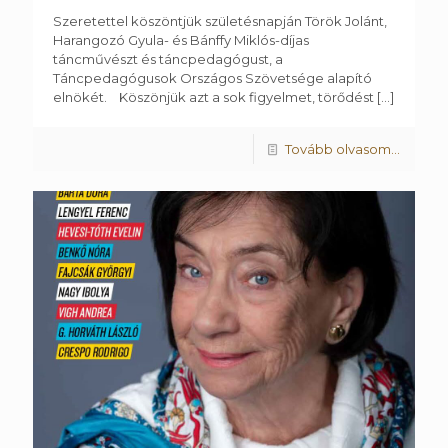
Szeretettel köszöntjük születésnapján Török Jolánt,
Harangozó Gyula- és Bánffy Miklós-díjas
táncművészt és táncpedagógust, a
Táncpedagógusok Országos Szövetsége alapító
elnökét. Köszönjük azt a sok figyelmet, törődést
[…]
Tovább olvasom...