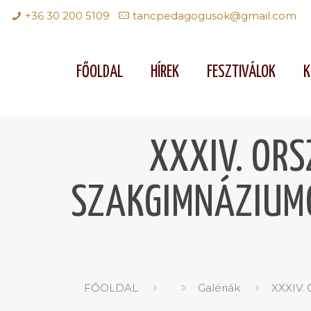
+36 30 200 5109
tancpedagogusok@gmail.com
FŐOLDAL
HÍREK
FESZTIVÁLOK
K
XXXIV. OR
SZAKGIMNÁZIUMO
FŐOLDAL
Galériák
XXXIV.