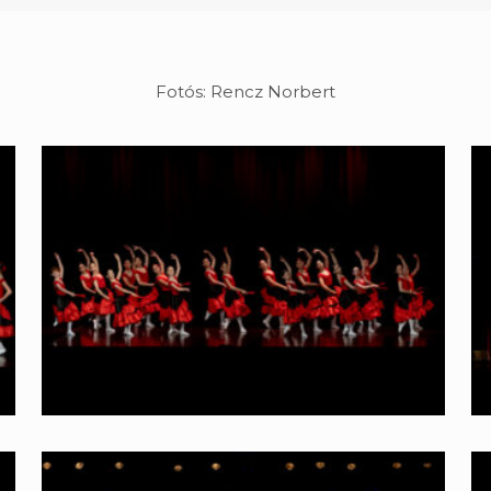
Fotós: Rencz Norbert