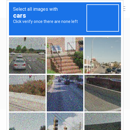
XXXIII. Országos Felnőtt és
Ifjúsági Táncművészeti
Fesztivál Döntő – Budapest,
2024.04.06.
Fotós: Rencz Norbert