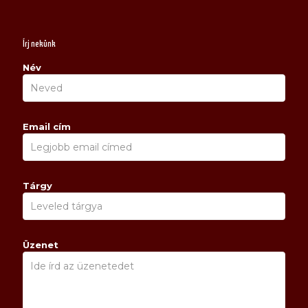
Írj nekünk
Név
Email cím
Tárgy
Üzenet