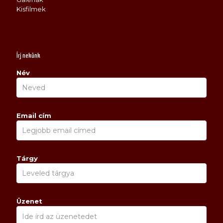
Kisfilmek
Írj nekünk
Név
Email cím
Tárgy
Üzenet