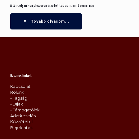
A tánc olyan komplex örömérzetet tud adni, mint semmi más
Tovább olvasom...
Hasznos linkek
Kapcsolat
Rólunk
- Tagság
- Díjak
- Támogatóink
Adatkezelés
Közzététel
Bejelentés