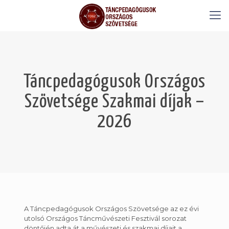
Táncpedagógusok Országos
Szövetsége Szakmai díjak –
2026
A Táncpedagógusok Országos Szövetsége az ez évi
utolsó Országos Táncművészeti Fesztivál sorozat
döntőjén adta át a művészeti és szakmai díjait a