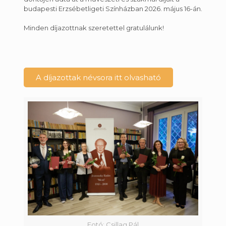
budapesti Erzsébetligeti Színházban 2026. május 16-án.
Minden díjazottnak szeretettel gratulálunk!
A díjazottak névsora itt olvasható
Fotó: Csillag Pál