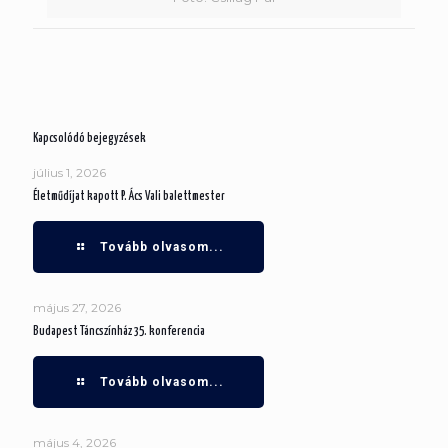
Kapcsolódó bejegyzések
július 1, 2026
Életműdíjat kapott P. Ács Vali balettmester
Tovább olvasom...
május 27, 2026
Budapest Táncszínház 35. konferencia
Tovább olvasom...
május 4, 2026