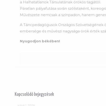
a Halhatatlanok Társulatának örökös tagjától.
Páratlan pályafutása során szólistaként, kore
Művészete nemcsak a színpadon, hanem generác
A Táncpedagógusok Országos Szövetségének ör
embersége
és művészi nagysága örök érték
sz
Nyugodjon békében
!
Kapcsolódó bejegyzések
július 1, 2026