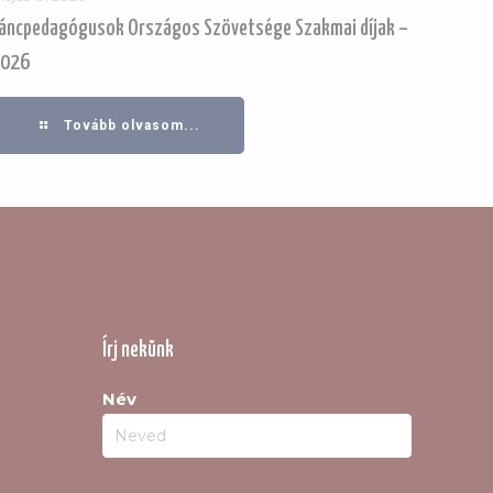
áncpedagógusok Országos Szövetsége Szakmai díjak –
2026
Tovább olvasom...
Írj nekünk
Név