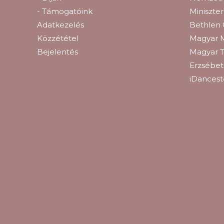
- Támogatóink
Miniszte
Adatkezelés
Bethlen 
Közzététel
Magyar 
Bejelentés
Magyar T
Erzsébetl
iDancest