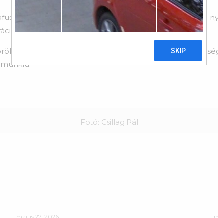
ográfusként, oktatóként és vezetőként egyaránt maradandó
iók tanításában is tovább él.
ökös zsűritagjaként és életműdíjasaként szakmai közössé
ámunkra.
Fotó: Csillag Pál
május 27, 2026
m