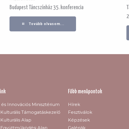
Budapest Táncszínház 35. konferencia
T
Tovább olvasom...
ink
Főbb menüpontok
s és Innovációs Minisztérium
Hírek
Kulturális Támogatáskezelő
Fesztiválok
Kulturális Alap
Képzések
 Együttműködési Alap
Galériák