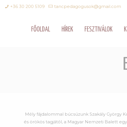
+36 30 200 5109
tancpedagogusok@gmail.com
FŐOLDAL
HÍREK
FESZTIVÁLOK
K
Mély fájdalommal búcsúzunk Szakály György Kos
és örökös tagjától, a Magyar Nemzeti Balett egy