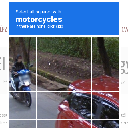
ÉPZÉSEK
NAGY TÁNCV
Elhunyt Szakály Györg
FŐOLDAL
Hírek
Elhunyt Szakály György
suth- és Liszt Ferenc-díjas, Érdemes- és Kiváló művésztő
kori művészeti vezetőjétől és igazgatójától, a Magyar Tánc