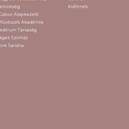
relnökség
Kisfilmek
Gábor Alapkezelő
Művészeti Akadémia
eátrum Társaság
igeti Színház
ore Sansha