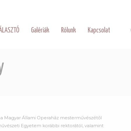
ÁLASZTÓ
Galériák
Rólunk
Kapcsolat
y
l, a Magyar Állami Operaház mesterművészétől
művészeti Egyetem korábbi rektorától, valamint