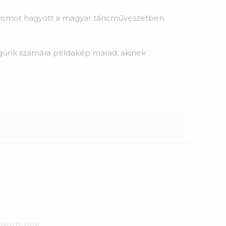
 nyomot hagyott a magyar táncművészetben.
günk számára példakép marad, akinek
ájus 19, 2026