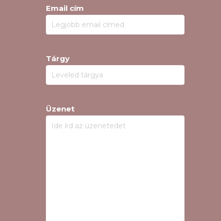
Email cím
Tárgy
Üzenet