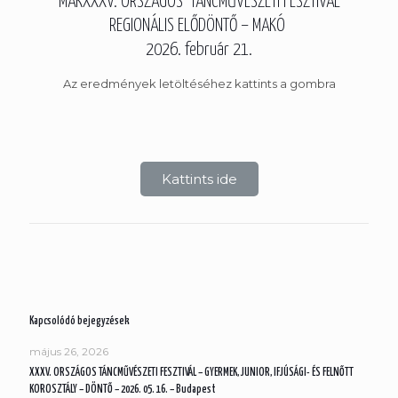
MAKXXXV. ORSZÁGOS TÁNCMŰVÉSZETI FESZTIVÁL
REGIONÁLIS ELŐDÖNTŐ – MAKÓ
2026. február 21.
Az eredmények letöltéséhez kattints a gombra
Kattints ide
Kapcsolódó bejegyzések
május 26, 2026
XXXV. ORSZÁGOS TÁNCMŰVÉSZETI FESZTIVÁL – GYERMEK, JUNIOR, IFJÚSÁGI- ÉS FELNŐTT
KOROSZTÁLY – DÖNTŐ – 2026. 05. 16. – Budapest