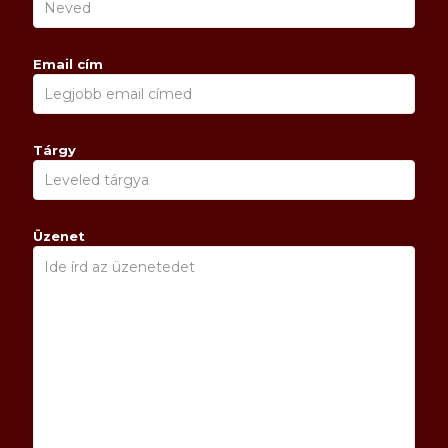
Email cím
Tárgy
Üzenet