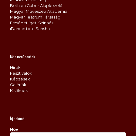
Bethlen Gábor Alapkezelő
Magyar Művészeti Akadémia
Magyar Teátrum Társaság
Erzsébetligeti Színház
iDancestore Sansha
Főbb menüpontok
Hírek
Fesztiválok
Képzések
Galériák
Kisfilmek
Írj nekünk
Név