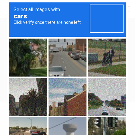
XXXIV. ORSZÁGOS
TÁNCMŰVÉSZETI FESZTIVÁL
ELŐDÖNTŐ – OROSZLÁNY
XXXIV. ORSZÁGOS TÁNCMŰVÉSZETI FESZTIVÁL
ELŐDÖNTŐ – OROSZLÁNY