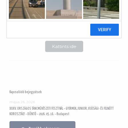
2025. február 22.
Az eredmények letöltéséhez kattints a gombra
Kattints ide
Kapcsolódó bejegyzések
május 26, 2026
XXXV. ORSZÁGOS TÁNCMŰVÉSZETI FESZTIVÁL – GYERMEK, JUNIOR, IFJÚSÁGI- ÉS FELNŐTT
KOROSZTÁLY – DÖNTŐ – 2026. 05. 16. – Budapest