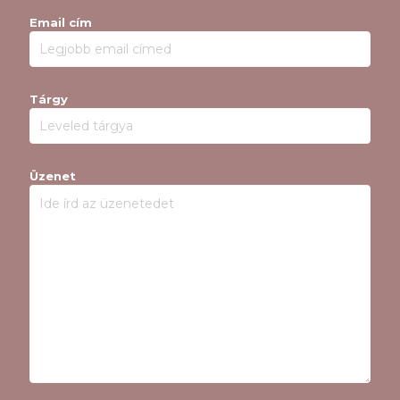
Email cím
Tárgy
Üzenet