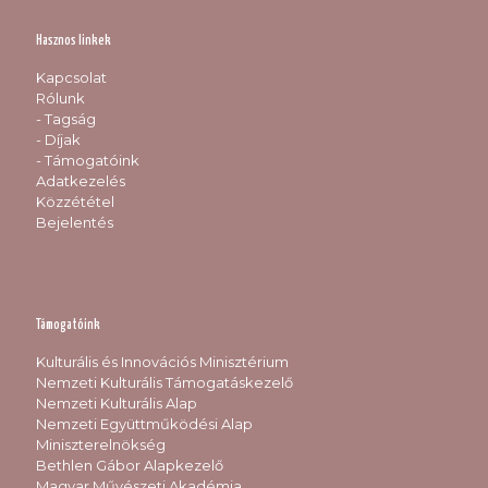
Hasznos linkek
Kapcsolat
Rólunk
- Tagság
- Díjak
- Támogatóink
Adatkezelés
Közzététel
Bejelentés
Támogatóink
Kulturális és Innovációs Minisztérium
Nemzeti Kulturális Támogatáskezelő
Nemzeti Kulturális Alap
Nemzeti Együttműködési Alap
Miniszterelnökség
Bethlen Gábor Alapkezelő
Magyar Művészeti Akadémia