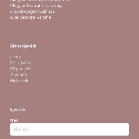
Magyar Teátrum Társaság
Erzsébetligeti Színház
iDancestore Sansha
Főbb menüpontok
Hírek
Fesztiválok
Képzések
Galériák
Kisfilmek
Írj nekünk
Név