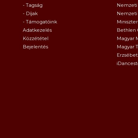
- Tagság
Nemzeti 
- Díjak
Nemzeti
- Támogatóink
Miniszte
Adatkezelés
Bethlen 
Közzététel
Magyar 
Bejelentés
Magyar T
Erzsébetl
iDancest