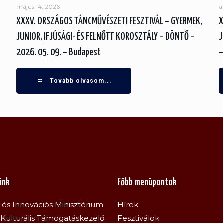
május 14, 2026
á
XXXV. ORSZÁGOS TÁNCMŰVÉSZETI FESZTIVÁL – GYERMEK,
X
JUNIOR, IFJÚSÁGI- ÉS FELNŐTT KOROSZTÁLY – DÖNTŐ –
J
2026. 05. 09. – Budapest
–
Tovább olvasom...
ink
Főbb menüpontok
s és Innovációs Minisztérium
Hírek
Kulturális Támogatáskezelő
Fesztiválok