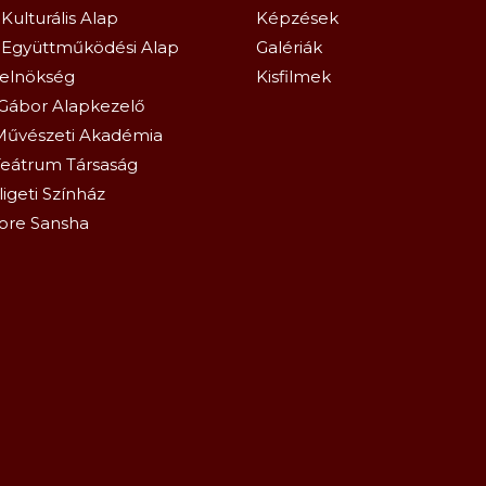
Kulturális Alap
Képzések
 Együttműködési Alap
Galériák
relnökség
Kisfilmek
Gábor Alapkezelő
Művészeti Akadémia
eátrum Társaság
igeti Színház
ore Sansha