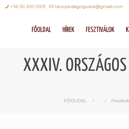
+36 30 200 5109
tancpedagogusok@gmail.com
FŐOLDAL
HÍREK
FESZTIVÁLOK
K
XXXIV. ORSZÁGOS
FŐOLDAL
Fesztiv