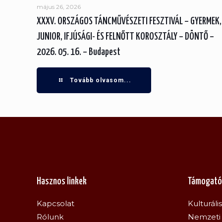
május 26, 2026
XXXV. ORSZÁGOS TÁNCMŰVÉSZETI FESZTIVÁL – GYERMEK,
JUNIOR, IFJÚSÁGI- ÉS FELNŐTT KOROSZTÁLY – DÖNTŐ –
2026. 05. 16. – Budapest
Tovább olvasom...
Hasznos linkek
Támogató
Kapcsolat
Kulturáli
Rólunk
Nemzeti 