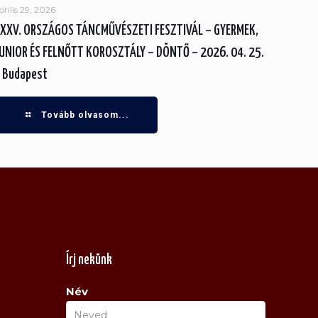
prilis 29, 2026
XXV. ORSZÁGOS TÁNCMŰVÉSZETI FESZTIVÁL – GYERMEK,
UNIOR ÉS FELNŐTT KOROSZTÁLY – DÖNTŐ – 2026. 04. 25.
 Budapest
Tovább olvasom...
Írj nekünk
Név