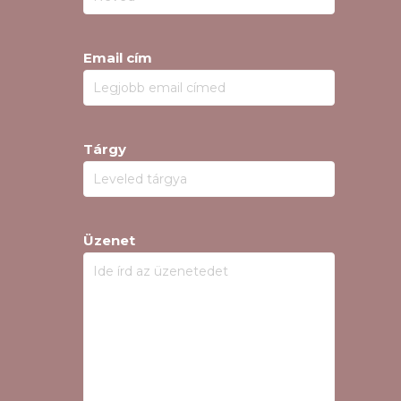
Email cím
Tárgy
Üzenet