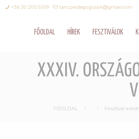
+36 30 200 5109
tancpedagogusok@gmail.com
FŐOLDAL
HÍREK
FESZTIVÁLOK
K
XXXIV. ORSZÁG
V
FŐOLDAL
Fesztivál ere