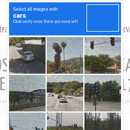
ÉPZÉSEK
NAGY TÁNCV
OS TÁNCMŰVÉSZETI S
ERSENYE – 2025.05.1
dmények
XXXIV. ORSZÁGOS TÁNCMŰVÉSZETI SZAKGIM