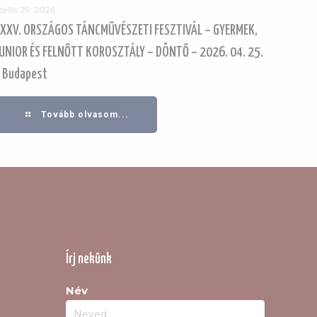
prilis 29, 2026
XXV. ORSZÁGOS TÁNCMŰVÉSZETI FESZTIVÁL – GYERMEK,
UNIOR ÉS FELNŐTT KOROSZTÁLY – DÖNTŐ – 2026. 04. 25.
 Budapest
Tovább olvasom...
Írj nekünk
Név