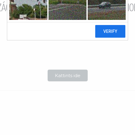
SZÁGOS TÁNCMŰVÉSZETI SZAKGIMNÁZIUMO
2025. május 17.
Az eredmények letöltéséhez kattints a gombra
Kattints ide