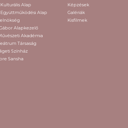
Kulturális Alap
Képzések
 Együttműködési Alap
Galériák
relnökség
Kisfilmek
Gábor Alapkezelő
Művészeti Akadémia
eátrum Társaság
igeti Színház
ore Sansha