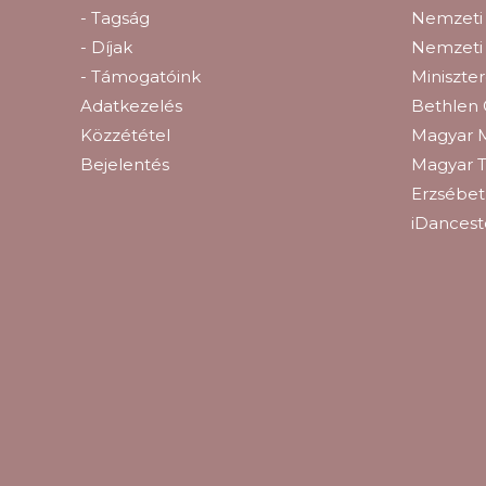
- Tagság
Nemzeti 
- Díjak
Nemzeti
- Támogatóink
Miniszte
Adatkezelés
Bethlen 
Közzététel
Magyar 
Bejelentés
Magyar T
Erzsébetl
iDancest