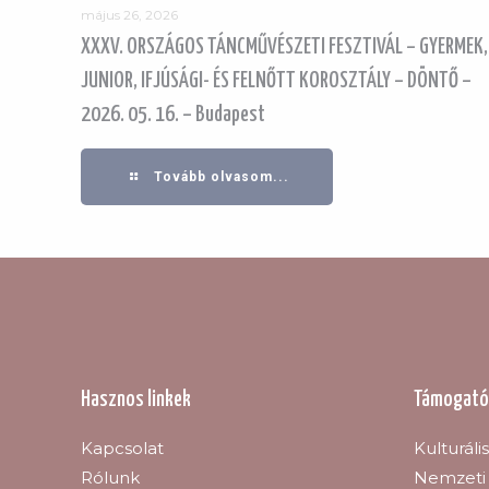
május 26, 2026
XXXV. ORSZÁGOS TÁNCMŰVÉSZETI FESZTIVÁL – GYERMEK,
JUNIOR, IFJÚSÁGI- ÉS FELNŐTT KOROSZTÁLY – DÖNTŐ –
2026. 05. 16. – Budapest
Tovább olvasom...
Hasznos linkek
Támogató
Kapcsolat
Kulturáli
Rólunk
Nemzeti 