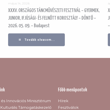
május 14, 2026
á
XXXV. ORSZÁGOS TÁNCMŰVÉSZETI FESZTIVÁL – GYERMEK,
X
JUNIOR, IFJÚSÁGI- ÉS FELNŐTT KOROSZTÁLY – DÖNTŐ –
J
2026. 05. 09. – Budapest
–
Tovább olvasom...
ink
Főbb menüpontok
s és Innovációs Minisztérium
Hírek
Kulturális Támogatáskezelő
Fesztiválok