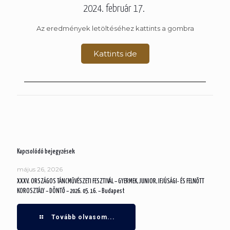
2024. február 17.
Az eredmények letöltéséhez kattints a gombra
Kattints ide
Kapcsolódó bejegyzések
május 26, 2026
XXXV. ORSZÁGOS TÁNCMŰVÉSZETI FESZTIVÁL – GYERMEK, JUNIOR, IFJÚSÁGI- ÉS FELNŐTT
KOROSZTÁLY – DÖNTŐ – 2026. 05. 16. – Budapest
Tovább olvasom...