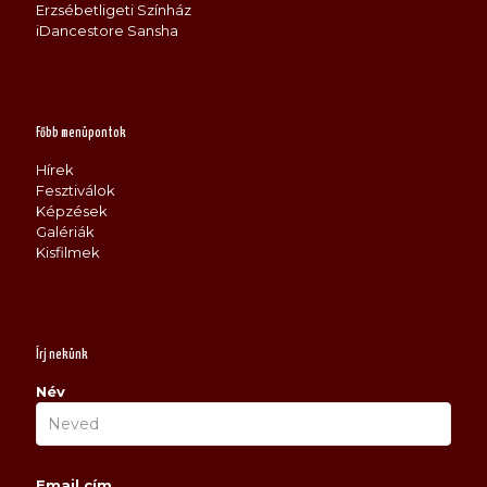
Erzsébetligeti Színház
iDancestore Sansha
Főbb menüpontok
Hírek
Fesztiválok
Képzések
Galériák
Kisfilmek
Írj nekünk
Név
Email cím