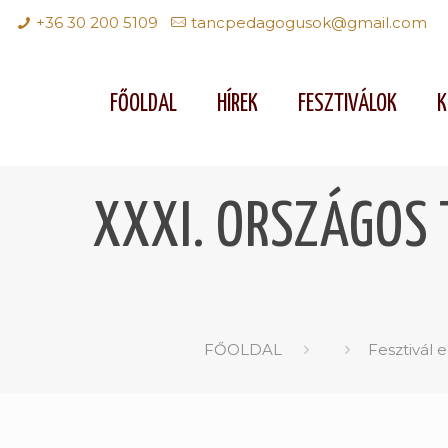
+36 30 200 5109
tancpedagogusok@gmail.com
FŐOLDAL
HÍREK
FESZTIVÁLOK
K
XXXI. ORSZÁGOS 
FŐOLDAL
Fesztivál