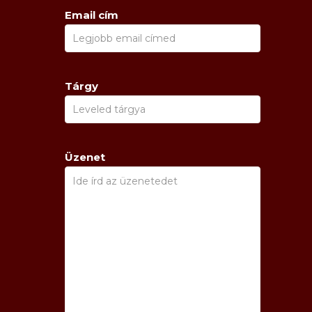
Email cím
Tárgy
Üzenet