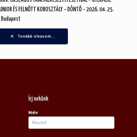
XXV. ORSZÁGOS TÁNCMŰVÉSZETI FESZTIVÁL – GYERMEK,
UNIOR ÉS FELNŐTT KOROSZTÁLY – DÖNTŐ – 2026. 04. 25.
 Budapest
Tovább olvasom...
Írj nekünk
Név