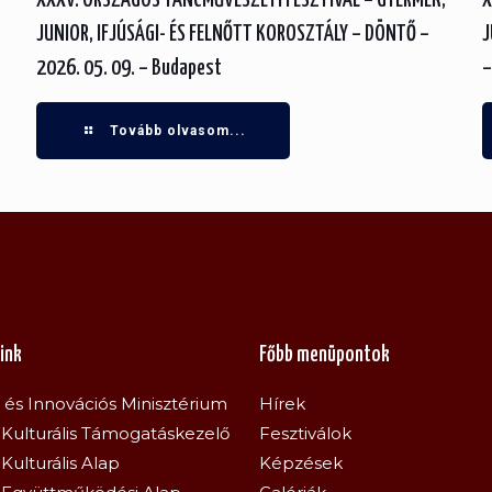
XXXV. ORSZÁGOS TÁNCMŰVÉSZETI FESZTIVÁL – GYERMEK,
X
JUNIOR, IFJÚSÁGI- ÉS FELNŐTT KOROSZTÁLY – DÖNTŐ –
J
2026. 05. 09. – Budapest
–
Tovább olvasom...
ink
Főbb menüpontok
s és Innovációs Minisztérium
Hírek
Kulturális Támogatáskezelő
Fesztiválok
Kulturális Alap
Képzések