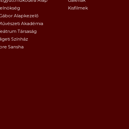
 Együttműködési Alap
Galériák
relnökség
Kisfilmek
Gábor Alapkezelő
Művészeti Akadémia
eátrum Társaság
igeti Színház
ore Sansha