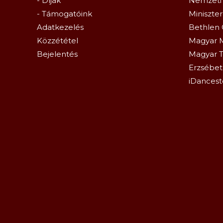
- Díjak
Nemzeti
- Támogatóink
Miniszte
Adatkezelés
Bethlen 
Közzététel
Magyar 
Bejelentés
Magyar T
Erzsébetl
iDancest