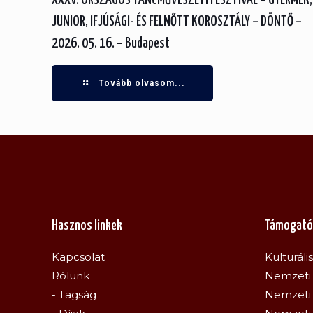
XXXV. ORSZÁGOS TÁNCMŰVÉSZETI FESZTIVÁL – GYERMEK,
JUNIOR, IFJÚSÁGI- ÉS FELNŐTT KOROSZTÁLY – DÖNTŐ –
2026. 05. 16. – Budapest
Tovább olvasom...
Hasznos linkek
Támogató
Kapcsolat
Kulturáli
Rólunk
Nemzeti 
- Tagság
Nemzeti 