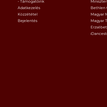
- Támogatóink
Miniszte
Adatkezelés
Bethlen 
Közzététel
Magyar 
Bejelentés
Magyar T
Erzsébetl
iDancest