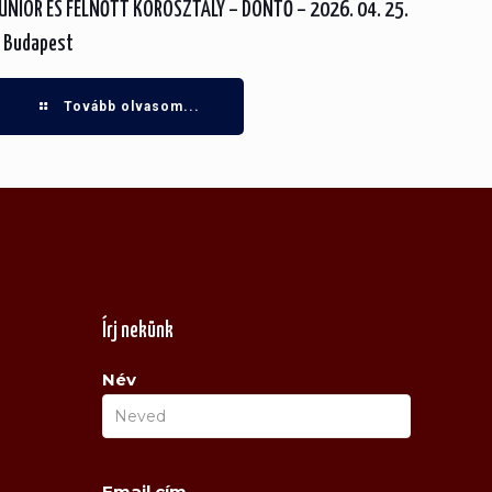
UNIOR ÉS FELNŐTT KOROSZTÁLY – DÖNTŐ – 2026. 04. 25.
 Budapest
Tovább olvasom...
Írj nekünk
Név
Email cím