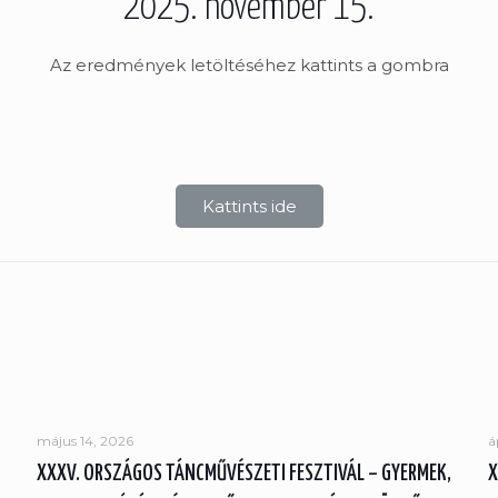
2025. november 15.
Az eredmények letöltéséhez kattints a gombra
Kattints ide
május 14, 2026
á
XXXV. ORSZÁGOS TÁNCMŰVÉSZETI FESZTIVÁL – GYERMEK,
X