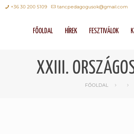
+36 30 200 5109
tancpedagogusok@gmail.com
FŐOLDAL
HÍREK
FESZTIVÁLOK
K
XXIII. ORSZÁGO
FŐOLDAL