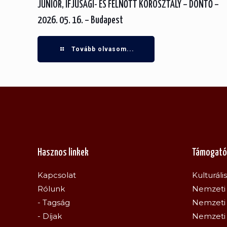
JUNIOR, IFJÚSÁGI- ÉS FELNŐTT KOROSZTÁLY – DÖNTŐ –
2026. 05. 16. – Budapest
Tovább olvasom...
Hasznos linkek
Támogató
Kapcsolat
Kulturáli
Rólunk
Nemzeti 
- Tagság
Nemzeti 
- Díjak
Nemzeti