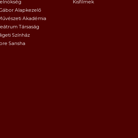
relnökség
Kisfilmek
Gábor Alapkezelő
Művészeti Akadémia
eátrum Társaság
igeti Színház
ore Sansha