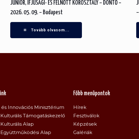
JUNIOR, IFJÚSÁGI- ÉS FELNŐTT KOROSZTÁLY – DÖNTŐ –
J
2026. 05. 09. – Budapest
–
Tovább olvasom...
ink
Főbb menüpontok
s és Innovációs Minisztérium
Hírek
Kulturális Támogatáskezelő
Fesztiválok
Kulturális Alap
Képzések
 Együttműködési Alap
Galériák