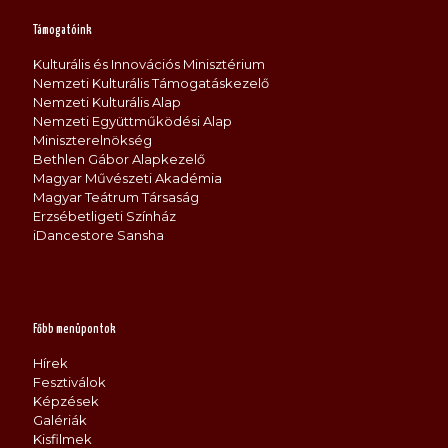
Támogatóink
Kulturális és Innovációs Minisztérium
Nemzeti Kulturális Támogatáskezelő
Nemzeti Kulturális Alap
Nemzeti Együttműködési Alap
Miniszterelnökség
Bethlen Gábor Alapkezelő
Magyar Művészeti Akadémia
Magyar Teátrum Társaság
Erzsébetligeti Színház
iDancestore Sansha
Főbb menüpontok
Hírek
Fesztiválok
Képzések
Galériák
Kisfilmek