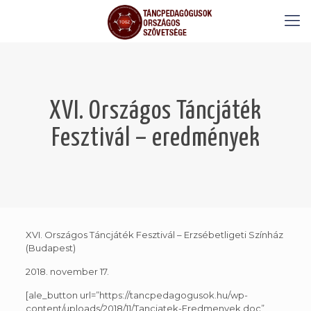
XVI. Országos Táncjáték
Fesztivál – eredmények
XVI. Országos Táncjáték Fesztivál – Erzsébetligeti Színház
(Budapest)
2018. november 17.
[ale_button url=”https://tancpedagogusok.hu/wp-
content/uploads/2018/11/Tancjatek-Eredmenyek.doc”