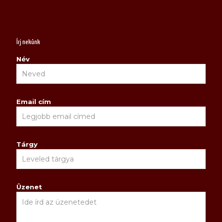
Írj nekünk
Név
Email cím
Tárgy
Üzenet