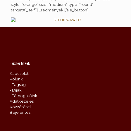
style=”orange” size=”medium” type=”round”
target=”_self”] Eredmények [/ale_button]
Hasznos linkek
Kapcsolat
Rólunk
- Tagság
- Díjak
- Támogatóink
Adatkezelés
Közzététel
Bejelentés