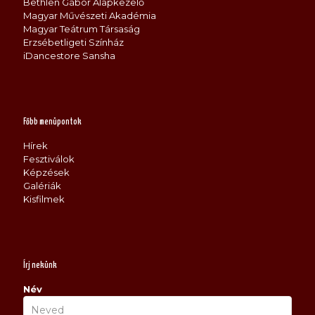
Bethlen Gábor Alapkezelő
Magyar Művészeti Akadémia
Magyar Teátrum Társaság
Erzsébetligeti Színház
iDancestore Sansha
Főbb menüpontok
Hírek
Fesztiválok
Képzések
Galériák
Kisfilmek
Írj nekünk
Név