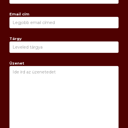
Email cím
Tárgy
Üzenet