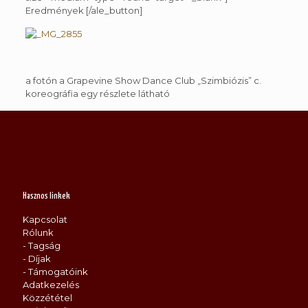
Eredmények [/ale_button]
a fotón a Grapevine Show Dance Club „Szimbiózis” c.
koreográfia egy részlete látható
Hasznos linkek
Kapcsolat
Rólunk
- Tagság
- Díjak
- Támogatóink
Adatkezelés
Közzététel