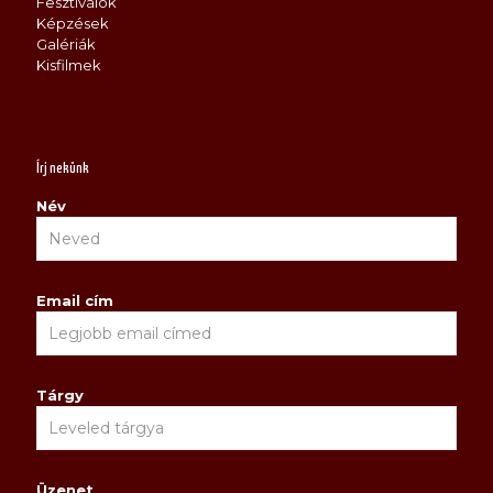
Fesztiválok
Képzések
Galériák
Kisfilmek
Írj nekünk
Név
Email cím
Tárgy
Üzenet