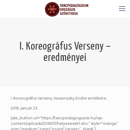
I. Koreográfus Verseny –
eredményei
I. Koreográfus Verseny Jeszenszky Endre emlékére
2016. január 23.
[ale_button url=”https://tancpedagogusok.hu/wp-
content/uploads/2016/01/helyezesek1.doc” style=”orange”
size=”medium” type=”round” target=”_blank”]