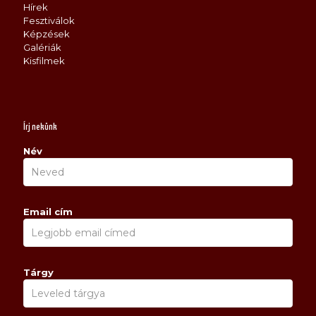
Hírek
Fesztiválok
Képzések
Galériák
Kisfilmek
Írj nekünk
Név
Email cím
Tárgy