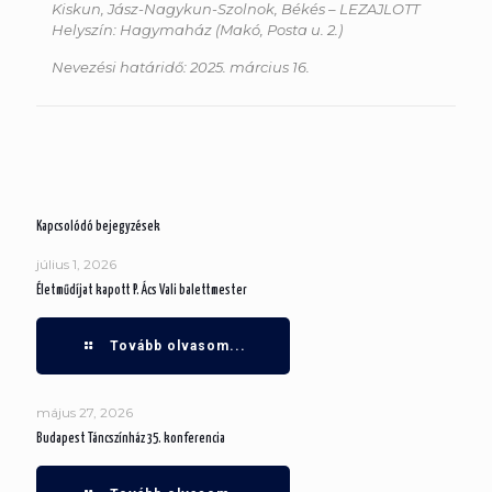
Kiskun, Jász-Nagykun-Szolnok, Békés – LEZAJLOTT
Helyszín: Hagymaház (Makó, Posta u. 2.)
Nevezési határidő: 2025. március 16.
Kapcsolódó bejegyzések
július 1, 2026
Életműdíjat kapott P. Ács Vali balettmester
Tovább olvasom...
május 27, 2026
Budapest Táncszínház 35. konferencia