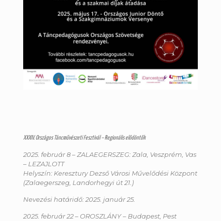
XXXIV. Országos Táncművészeti Fesztivál – Regionális elődöntők
2025. február 8 – ZALAEGERSZEG: Zala, Veszprém, Vas
– LEZAJLOTT
Helyszín: Keresztury Dezső Városi Művelődési Központ
(Zalaegerszeg, Landorhegyi út 21.)
Nevezési határidő: 2025. január 25.
2025. február 22 – OROSZLÁNY – Budapest, Pest