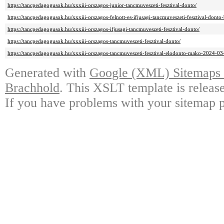
https://tancpedagogusok.hu/xxxiii-orszagos-junior-tancmuveszeti-fesztival-donto/
https://tancpedagogusok.hu/xxxiii-orszagos-felnott-es-ifjusagi-tancmuveszeti-fesztival-dont
https://tancpedagogusok.hu/xxxiii-orszagos-ifjusagi-tancmuveszeti-fesztival-donto/
https://tancpedagogusok.hu/xxxiii-orszagos-tancmuveszeti-fesztival-donto/
https://tancpedagogusok.hu/xxxiii-orszagos-tancmuveszeti-fesztival-elodonto-mako-2024-03
Generated with
Google (XML) Sitemaps G
Brachhold
. This XSLT template is releas
If you have problems with your sitemap p