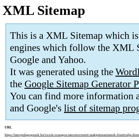
XML Sitemap
This is a XML Sitemap which is
engines which follow the XML S
Google and Yahoo.
It was generated using the
Word
the
Google Sitemap Generator P
You can find more information
and Google's
list of sitemap pr
URL
https://tancpedagogusok.hu/xxxiii-orszagos-tancmuveszeti-szakgimnaziumok-fesztivalja-dont